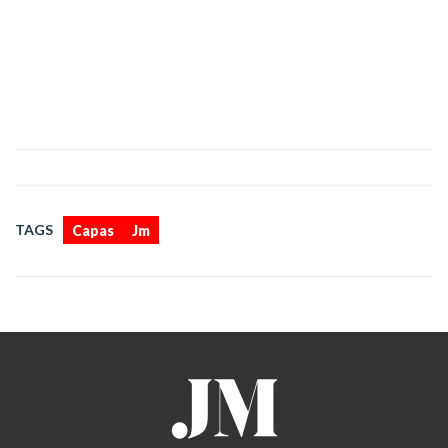
,
TAGS
Capas
Jm