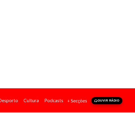
Desporto
Cultura
Podcasts
+ Secções
OUVIR RÁDIO