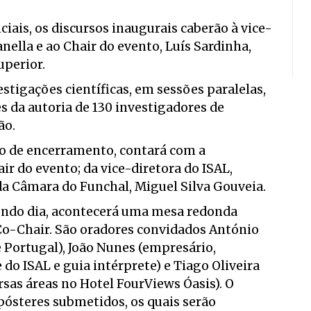
iais, os discursos inaugurais caberão à vice-
nella e ao Chair do evento, Luís Sardinha,
uperior.
stigações científicas, em sessões paralelas,
 da autoria de 130 investigadores de
ão.
são de encerramento, contará com a
r do evento; da vice-diretora do ISAL,
a Câmara do Funchal, Miguel Silva Gouveia.
undo dia, acontecerá uma mesa redonda
Co-Chair. São oradores convidados António
Portugal), João Nunes (empresário,
do ISAL e guia intérprete) e Tiago Oliveira
rsas áreas no Hotel FourViews Óasis). O
ósteres submetidos, os quais serão