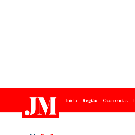
Início
Região
Ocorrências