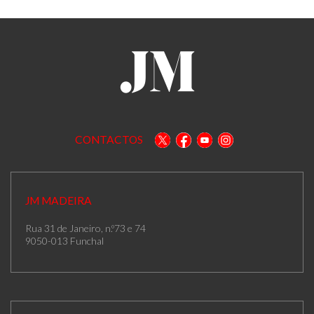
CONTACTOS
JM MADEIRA
Rua 31 de Janeiro, n.º73 e 74
9050-013 Funchal