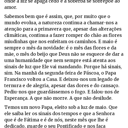
onde a luz se apaga cedo e a soberba se sobrepõe ao
amor.
Sabemos bem que é assim, que, por muito que o
mundo evolua, a natureza continua a chamar-nos a
atenção para a primavera que, apesar das alterações
climáticas, continua a fazer romper do chão as flores
miudinhas que nos enfeitam os caminhos. E maio é
sempre o mês da novidade: é o mês das flores e da
mãe, o mês do beijo que Deus não se esquece de dar a
uma humanidade que nem sempre está atenta aos
sinais de luz que Ele vai mandando. Porque há sinais,
sim. Na manhã da segunda-feira de Páscoa, o Papa
Francisco voltou a Casa. E deixou-nos um legado de
ternura e de alegria, apesar das dores e do cansaço.
Pediu-nos que guardássemos o fogo. E falou-nos de
Esperança. A que não morre. A que não desilude.
Temos um novo Papa, eleito sob a luz de maio. Que
ele saiba ler os sinais dos tempos e que a Senhora
que é de Fátima e é de nós, neste mês que lhe é
dedicado, guarde o seu Pontificado e nos faça