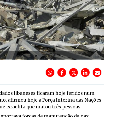
ldados libaneses ficaram hoje feridos num
ano, afirmou hoje a Força Interina das Nações
e israelita que matou três pessoas.
nsportava forças de manutenção da paz