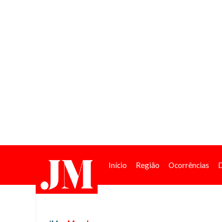
Início
Região
Ocorrências