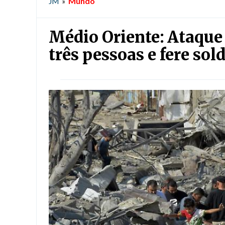
Mundo
JM
»
Médio Oriente: Ataque 
três pessoas e fere so