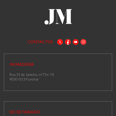
CONTACTOS
JM MADEIRA
Rua 31 de Janeiro, n.º73 e 74
9050-013 Funchal
SECRETARIADO