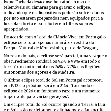
Ivone Fachada desaconselhou ainda o uso de
telemóveis ou câmaras para gravar o eclipse,
indicando que os dispositivos poderão sofrer danos
por não estarem preparados nem equipados para a
luz solar direta e por não terem filtros solares
apropriados.
De acordo com o ‘site’ da Ciência Viva, em Portugal o
eclipse será total apenas numa área restrita do
Parque Natural de Montesinho, perto de Bragança.
No resto do país, o eclipse será parcial, uma vez que o
obscurecimento rondará os 92% e 99% em todo o
território continental e os 74% a 77% nas Regiões
Autónomas dos Açores e da Madeira.
O último eclipse total do Sol em Portugal aconteceu
em 1912 e o próximo será em 2144, "tornando o
eclipse de 2026 um fenómeno raro e um momento
importante para várias gerações".
Um eclipse total do Sol ocorre quando a Terra, a Lua
e o Sol estão perfeitamente alinhados, e a Lua oculta