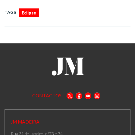
TAGS
Eclipse
CONTACTOS
JM MADEIRA
Rua 31 de Janeiro, n.º73 e 74