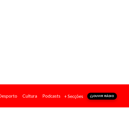
Desporto
Cultura
Podcasts
+ Secções
OUVIR RÁDIO