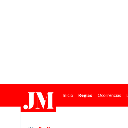
Início
Região
Ocorrências