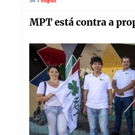
Região
JM
»
MPT está contra a prop