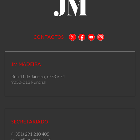
CONTACTOS
JM MADEIRA
Rua 31 de Janeiro, n.º73 e 74
9050-013 Funchal
SECRETARIADO
(+351) 291 210 405
secjm@jm-madeira.pt