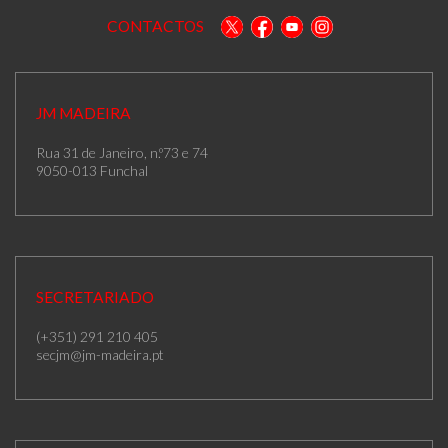
CONTACTOS
JM MADEIRA
Rua 31 de Janeiro, n.º73 e 74
9050-013 Funchal
SECRETARIADO
(+351) 291 210 405
secjm@jm-madeira.pt