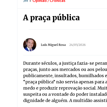
Opinião / Crónicas
JM
»
A praça pública
Luís Miguel Rosa
24/05/2026
Durante séculos, a justiça fazia-se pera
praças, junto aos mercados ou aos pel
publicamente, insultados, humilhados e
“praça pública” não servia apenas para a
medo e produzir reprovação social. Mui
suspeita ou a vontade do poder instalado
dignidade de alguém. A multidão assist