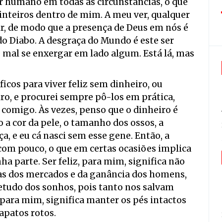
ser humano em todas as circunstâncias, o que
 inteiros dentro de mim. A meu ver, qualquer
ir, de modo que a presença de Deus em nós é
do Diabo. A desgraça do Mundo é este ser
e mal se enxergar em lado algum. Está lá, mas
ficos para viver feliz sem dinheiro, ou
o, e procurei sempre pô-los em prática,
 comigo. Às vezes, penso que o dinheiro é
 a cor da pele, o tamanho dos ossos, a
 e eu cá nasci sem esse gene. Então, a
 com pouco, o que em certas ocasiões implica
 parte. Ser feliz, para mim, significa não
das dos mercados e da ganância dos homens,
retudo dos sonhos, pois tanto nos salvam
 para mim, significa manter os pés intactos
apatos rotos.