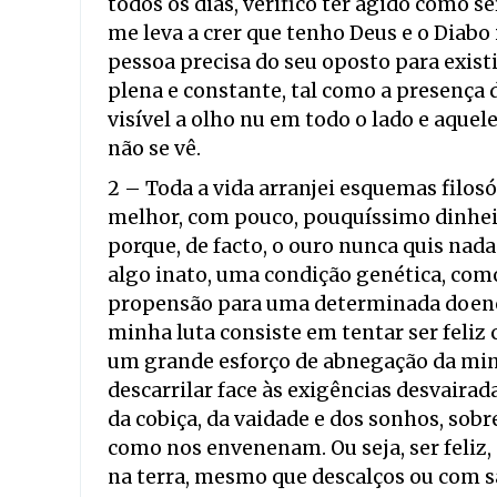
todos os dias, verifico ter agido como 
me leva a crer que tenho Deus e o Diabo
pessoa precisa do seu oposto para exist
plena e constante, tal como a presença 
visível a olho nu em todo o lado e aquel
não se vê.
2 – Toda a vida arranjei esquemas filosó
melhor, com pouco, pouquíssimo dinheir
porque, de facto, o ouro nunca quis nada
algo inato, uma condição genética, como
propensão para uma determinada doença,
minha luta consiste em tentar ser feliz
um grande esforço de abnegação da minha
descarrilar face às exigências desvaira
da cobiça, da vaidade e dos sonhos, sob
como nos envenenam. Ou seja, ser feliz,
na terra, mesmo que descalços ou com s