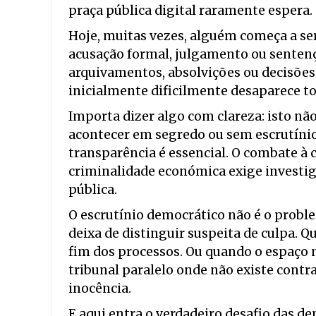
praça pública digital raramente espera.
Hoje, muitas vezes, alguém começa a ser
acusação formal, julgamento ou senten
arquivamentos, absolvições ou decisões 
inicialmente dificilmente desaparece t
Importa dizer algo com clareza: isto não
acontecer em segredo ou sem escrutínio
transparência é essencial. O combate à 
criminalidade económica exige investig
pública.
O escrutínio democrático não é o probl
deixa de distinguir suspeita de culpa. Q
fim dos processos. Ou quando o espaço 
tribunal paralelo onde não existe contr
inocência.
E aqui entra o verdadeiro desafio das d