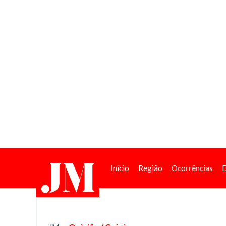
Início
Região
Ocorrências