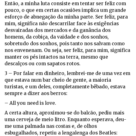
Então, a minha luta consiste em tentar ser feliz com
pouco, o que em certas ocasiões implica um grande
esforço de abnegação da minha parte. Ser feliz, para
mim, significa não descarrilar face às exigências
desvairadas dos mercados e da ganância dos
homens, da cobiça, da vaidade e dos sonhos,
sobretudo dos sonhos, pois tanto nos salvam como
nos envenenam. Ou seja, ser feliz, para mim, significa
manter os pés intactos na terra, mesmo que
descalços ou com sapatos rotos.
3 – Por falar em dinheiro, lembrei-me de uma vez em
que estava num bar cheio de gente, a maioria
turistas, e um deles, completamente bêbado, estava
sempre a dizer aos berros:
– All you need is love.
A certa altura, aproximou-se do balcão, pediu mais
uma cerveja de meio litro. Enquanto esperava, deu-
me uma palmada nas costas e, de olhos
esbugalhados, repetiu a lengalenga dos Beatles: