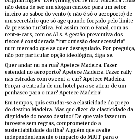
original inglês “Everything you’re into: Madeira”. Mas
não deixa de ser um slogan curioso para um setor
inteiro ao sabor do vento (e não é só o aeroporto) de
um secretário que só age quando forçado pelo limite
da pressão turística. Foi assim com o Fanal, com as
rent-a-cars, com os ALs. A gestão preventiva dos
riscos é considerada “intromissão desnecessária”
num mercado que se quer desregulado. Por preguiça,
não por particular opção ideológica, diga-se.
Quer andar nu na rua? Apetece Madeira. Fazer
estendal no aeroporto? Apetece Madeira. Fazer rally
nas estradas com os rent-a-car? Apetece Madeira.
Forçar a entrada de um hotel para se atirar de um
penhasco para o mar? Apetece Madeira!
Em tempos, quis estudar-se a elasticidade do preço
do destino Madeira. Mas que dizer da elasticidade da
dignidade do nosso destino? De que vale fazer um
faroeste sem regras, comprometendo a
sustentabilidade da ilha? Alguém que avalie
independentemente o impacto do MIUT para o