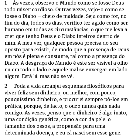
1 –
Às vezes, observo o Mundo como se fosse Deus –
todo misericordioso. Outras vezes, vejo-o como se
fosse o Diabo – cheio de maldade. Seja como for, no
fim do dia, todos os dias, verifico ter agido como ser
humano em todas as circunstâncias, o que me leva a
crer que tenho Deus e o Diabo inteiros dentro de
mim. A meu ver, qualquer pessoa precisa do seu
oposto para existir, de modo que a presença de Deus
em nós é plena e constante, tal como a presença do
Diabo. A desgraça do Mundo é este ser visível a olho
nu em todo o lado e aquele mal se enxergar em lado
algum. Está lá, mas não se vê.
2 – Toda a vida arranjei esquemas filosóficos para
viver feliz sem dinheiro, ou melhor, com pouco,
pouquíssimo dinheiro, e procurei sempre pô-los em
prática, porque, de facto, o ouro nunca quis nada
comigo. Às vezes, penso que o dinheiro é algo inato,
uma condição genética, como a cor da pele, o
tamanho dos ossos, a propensão para uma
determinada doença, e eu cá nasci sem esse gene.