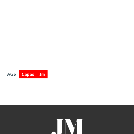
,
TAGS
Capas
Jm