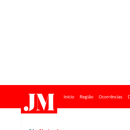
Início
Região
Ocorrências