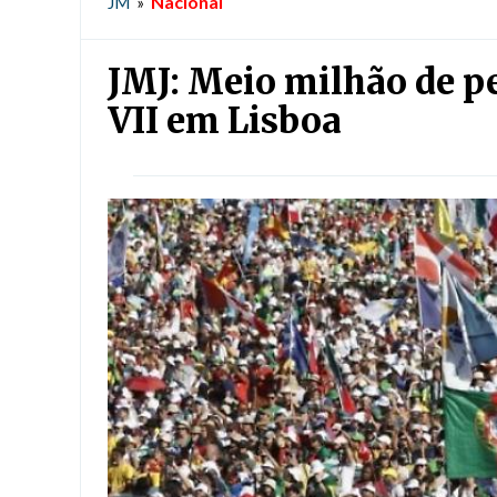
Nacional
JM
»
JMJ: Meio milhão de p
VII em Lisboa