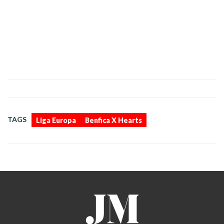
,
TAGS
Liga Europa
Benfica X Hearts