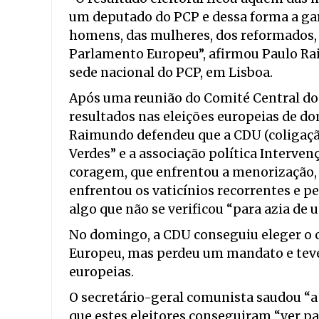
um deputado do PCP e dessa forma a gar
homens, das mulheres, dos reformados, 
Parlamento Europeu”, afirmou Paulo R
sede nacional do PCP, em Lisboa.
Após uma reunião do Comité Central dos
resultados nas eleições europeias de dom
Raimundo defendeu que a CDU (coligação
Verdes” e a associação política Interven
coragem, que enfrentou a menorização,
enfrentou os vaticínios recorrentes e 
algo que não se verificou “para azia de 
No domingo, a CDU conseguiu eleger o 
Europeu, mas perdeu um mandato e teve
europeias.
O secretário-geral comunista saudou “
que estes eleitores conseguiram “ver pa