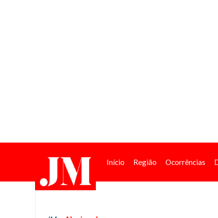
Início
Região
Ocorrências