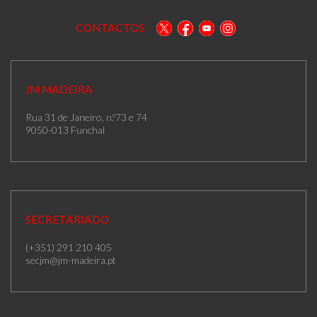
CONTACTOS
JM MADEIRA
Rua 31 de Janeiro, n.º73 e 74
9050-013 Funchal
SECRETARIADO
(+351) 291 210 405
secjm@jm-madeira.pt