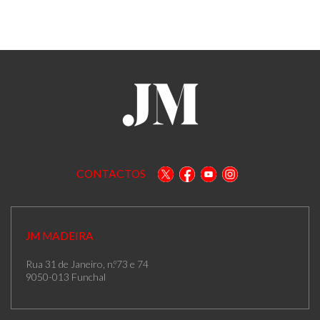
CONTACTOS
JM MADEIRA
Rua 31 de Janeiro, n.º73 e 74
9050-013 Funchal