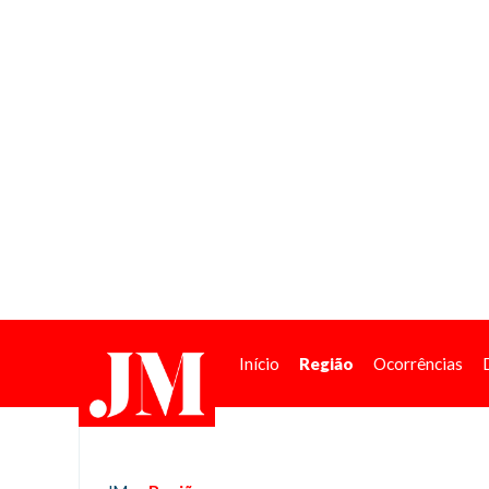
Início
Região
Ocorrências