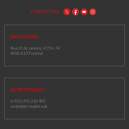
CONTACTOS
JM MADEIRA
Rua 31 de Janeiro, n.º73 e 74
9050-013 Funchal
SECRETARIADO
(+351) 291 210 405
secjm@jm-madeira.pt