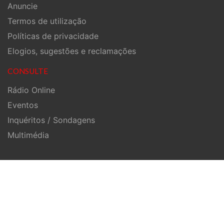
Anuncie
Termos de utilização
Políticas de privacidade
Elogios, sugestões e reclamações
CONSULTE
Rádio Online
Eventos
Inquéritos / Sondagens
Multimédia