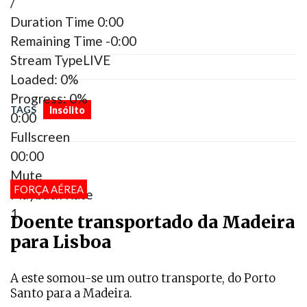
/
Duration Time
0:00
Remaining Time
-0:00
Stream Type
LIVE
Loaded
: 0%
Progress
: 0%
TAGS
Insólito
0:00
Fullscreen
00:00
Mute
FORÇA AÉREA
Playback Rate
1
Doente transportado da Madeira
para Lisboa
A este somou-se um outro transporte, do Porto
Santo para a Madeira.