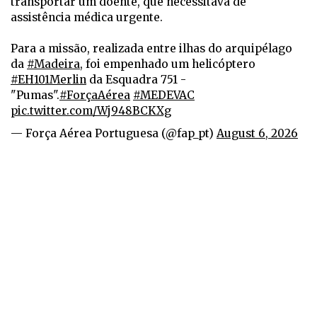
transportar um doente, que necessitava de
assistência médica urgente.
Para a missão, realizada entre ilhas do arquipélago
da
#Madeira
, foi empenhado um helicóptero
#EH101Merlin
da Esquadra 751 -
"Pumas".
#ForçaAérea
#MEDEVAC
pic.twitter.com/Wj948BCKXg
— Força Aérea Portuguesa (@fap_pt)
August 6, 2026