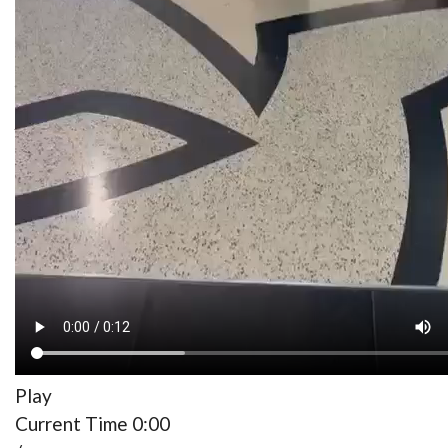
Um homem foi ontem filmado a passear uma cabra
no MadeiraShopping, captando a atenção dos clientes
do centro comercial.
As imagens, que circulam nas redes sociais, estão a
gerar várias partilhas.
Veja o vídeo.
Play
Current Time
0:00