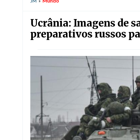
Mundo
JM
»
Ucrânia: Imagens de s
preparativos russos p