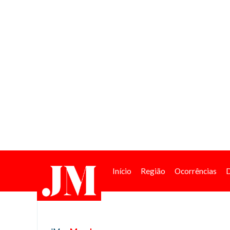
Início
Região
Ocorrências