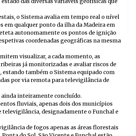
 estado das diversas variáveis geofísicas que
estais, o Sistema avalia em tempo real o nível
ios em qualquer ponto da ilha da Madeira em
deteta autonomamente os pontos de ignição
s respetivas coordenadas geográficas na mesma
rmitem visualizar, a cada momento, as
ibeiras já monitorizadas e avaliar riscos de
, estando também o Sistema equipado com
s por via remota para televigilância de
á ainda inteiramente concluído.
entos fluviais, apenas dois dos municípios
e televigilância, designadamente o Funchal e
igilância de fogos apenas as áreas florestais
 Ponta do Sol, São Vicente e Funchal estão