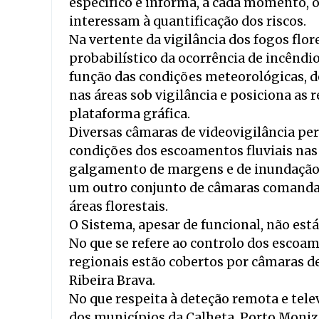
específico e informa, a cada momento, o
interessam à quantificação dos riscos.
Na vertente da vigilância dos fogos flor
probabilístico da ocorrência de incênd
função das condições meteorológicas, 
nas áreas sob vigilância e posiciona a
plataforma gráfica.
Diversas câmaras de videovigilância pe
condições dos escoamentos fluviais nas r
galgamento de margens e de inundação
um outro conjunto de câmaras comandada
áreas florestais.
O Sistema, apesar de funcional, não est
No que se refere ao controlo dos escoam
regionais estão cobertos por câmaras d
Ribeira Brava.
No que respeita à deteção remota e telev
dos municípios da Calheta, Porto Moniz,