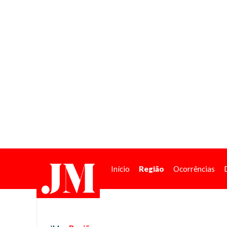
Início
Região
Ocorrências