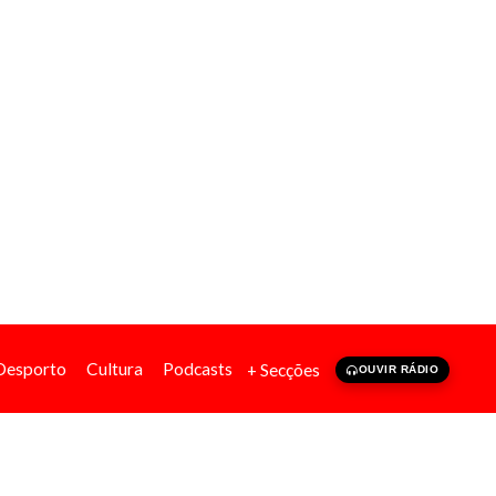
Desporto
Cultura
Podcasts
+ Secções
OUVIR RÁDIO