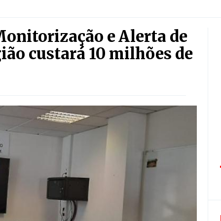
onitorização e Alerta de
ião custará 10 milhões de