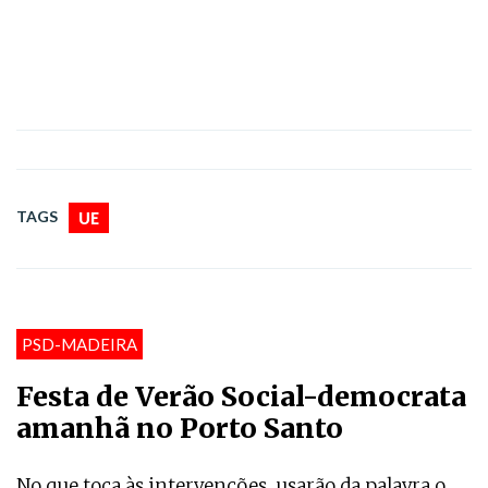
TAGS
UE
PSD-MADEIRA
Festa de Verão Social-democrata
amanhã no Porto Santo
No que toca às intervenções, usarão da palavra o