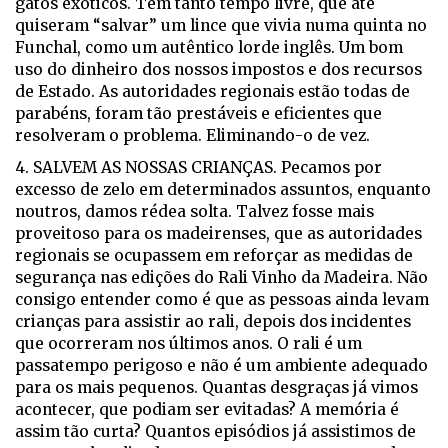
gatos exóticos. Têm tanto tempo livre, que até
quiseram “salvar” um lince que vivia numa quinta no
Funchal, como um autêntico lorde inglês. Um bom
uso do dinheiro dos nossos impostos e dos recursos
de Estado. As autoridades regionais estão todas de
parabéns, foram tão prestáveis e eficientes que
resolveram o problema. Eliminando-o de vez.
4. SALVEM AS NOSSAS CRIANÇAS. Pecamos por
excesso de zelo em determinados assuntos, enquanto
noutros, damos rédea solta. Talvez fosse mais
proveitoso para os madeirenses, que as autoridades
regionais se ocupassem em reforçar as medidas de
segurança nas edições do Rali Vinho da Madeira. Não
consigo entender como é que as pessoas ainda levam
crianças para assistir ao rali, depois dos incidentes
que ocorreram nos últimos anos. O rali é um
passatempo perigoso e não é um ambiente adequado
para os mais pequenos. Quantas desgraças já vimos
acontecer, que podiam ser evitadas? A memória é
assim tão curta? Quantos episódios já assistimos de