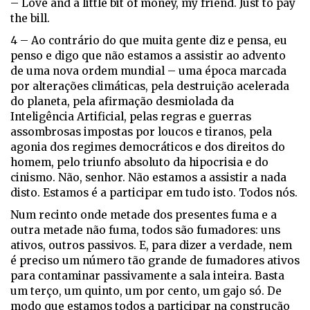
– Love and a little bit of money, my friend. Just to pay
the bill.
4 – Ao contrário do que muita gente diz e pensa, eu
penso e digo que não estamos a assistir ao advento
de uma nova ordem mundial – uma época marcada
por alterações climáticas, pela destruição acelerada
do planeta, pela afirmação desmiolada da
Inteligência Artificial, pelas regras e guerras
assombrosas impostas por loucos e tiranos, pela
agonia dos regimes democráticos e dos direitos do
homem, pelo triunfo absoluto da hipocrisia e do
cinismo. Não, senhor. Não estamos a assistir a nada
disto. Estamos é a participar em tudo isto. Todos nós.
Num recinto onde metade dos presentes fuma e a
outra metade não fuma, todos são fumadores: uns
ativos, outros passivos. E, para dizer a verdade, nem
é preciso um número tão grande de fumadores ativos
para contaminar passivamente a sala inteira. Basta
um terço, um quinto, um por cento, um gajo só. De
modo que estamos todos a participar na construção