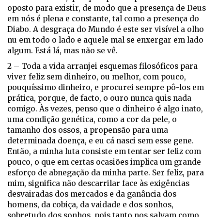
oposto para existir, de modo que a presença de Deus
em nós é plena e constante, tal como a presença do
Diabo. A desgraça do Mundo é este ser visível a olho
nu em todo o lado e aquele mal se enxergar em lado
algum. Está lá, mas não se vê.
2 – Toda a vida arranjei esquemas filosóficos para
viver feliz sem dinheiro, ou melhor, com pouco,
pouquíssimo dinheiro, e procurei sempre pô-los em
prática, porque, de facto, o ouro nunca quis nada
comigo. Às vezes, penso que o dinheiro é algo inato,
uma condição genética, como a cor da pele, o
tamanho dos ossos, a propensão para uma
determinada doença, e eu cá nasci sem esse gene.
Então, a minha luta consiste em tentar ser feliz com
pouco, o que em certas ocasiões implica um grande
esforço de abnegação da minha parte. Ser feliz, para
mim, significa não descarrilar face às exigências
desvairadas dos mercados e da ganância dos
homens, da cobiça, da vaidade e dos sonhos,
sobretudo dos sonhos, pois tanto nos salvam como