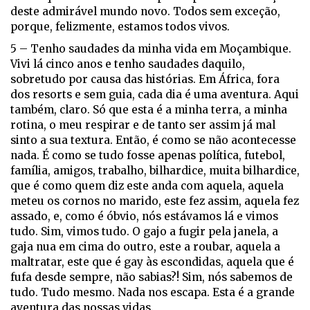
deste admirável mundo novo. Todos sem exceção,
porque, felizmente, estamos todos vivos.
5 – Tenho saudades da minha vida em Moçambique.
Vivi lá cinco anos e tenho saudades daquilo,
sobretudo por causa das histórias. Em África, fora
dos resorts e sem guia, cada dia é uma aventura. Aqui
também, claro. Só que esta é a minha terra, a minha
rotina, o meu respirar e de tanto ser assim já mal
sinto a sua textura. Então, é como se não acontecesse
nada. É como se tudo fosse apenas política, futebol,
família, amigos, trabalho, bilhardice, muita bilhardice,
que é como quem diz este anda com aquela, aquela
meteu os cornos no marido, este fez assim, aquela fez
assado, e, como é óbvio, nós estávamos lá e vimos
tudo. Sim, vimos tudo. O gajo a fugir pela janela, a
gaja nua em cima do outro, este a roubar, aquela a
maltratar, este que é gay às escondidas, aquela que é
fufa desde sempre, não sabias?! Sim, nós sabemos de
tudo. Tudo mesmo. Nada nos escapa. Esta é a grande
aventura das nossas vidas.