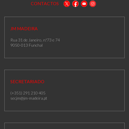
CONTACTOS
JM MADEIRA
Rua 31 de Janeiro, n.º73 e 74
9050-013 Funchal
SECRETARIADO
(+351) 291 210 405
secjm@jm-madeira.pt