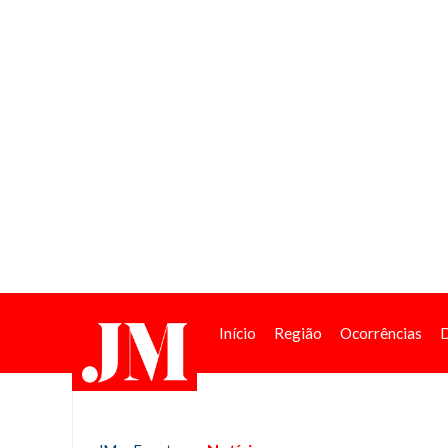
Início
Região
Ocorrências