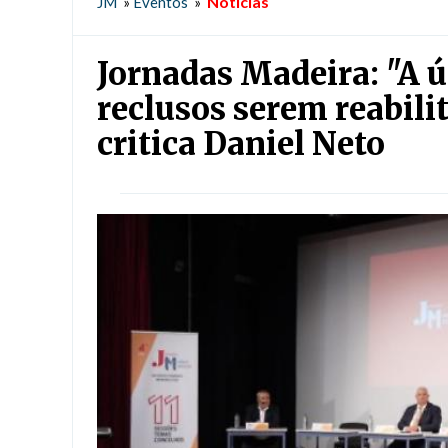
Notícias
JM
»
Eventos
»
Jornadas Madeira: "A ú
reclusos serem reabili
critica Daniel Neto