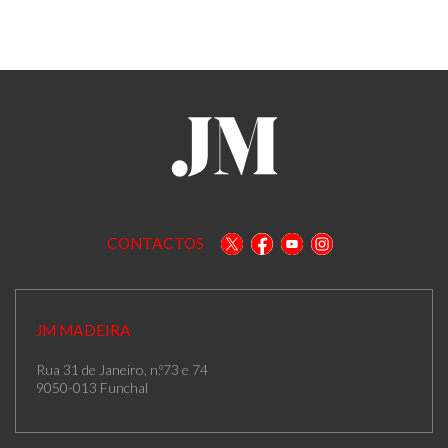
CONTACTOS
JM MADEIRA
Rua 31 de Janeiro, n.º73 e 74
9050-013 Funchal