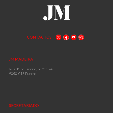
CONTACTOS
JM MADEIRA
Rua 31 de Janeiro, n.º73 e 74
9050-013 Funchal
SECRETARIADO