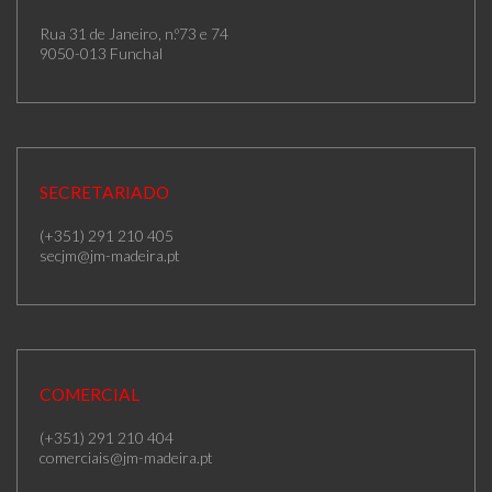
Rua 31 de Janeiro, n.º73 e 74
9050-013 Funchal
SECRETARIADO
(+351) 291 210 405
secjm@jm-madeira.pt
COMERCIAL
(+351) 291 210 404
comerciais@jm-madeira.pt