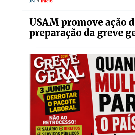
Início
JM
»
USAM promove ação de
preparação da greve ge