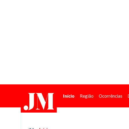
Início
Região
Ocorrências