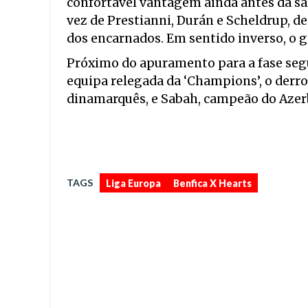
confortável vantagem ainda antes da saí
vez de Prestianni, Durán e Scheldrup, d
dos encarnados. Em sentido inverso, o g
Próximo do apuramento para a fase segu
equipa relegada da ‘Champions’, o derr
dinamarquês, e Sabah, campeão do Azerb
,
TAGS
Liga Europa
Benfica X Hearts