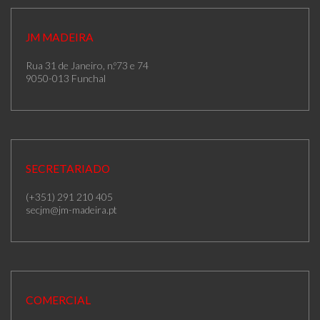
JM MADEIRA
Rua 31 de Janeiro, n.º73 e 74
9050-013 Funchal
SECRETARIADO
(+351) 291 210 405
secjm@jm-madeira.pt
COMERCIAL