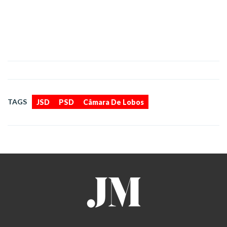
,
,
TAGS
JSD
PSD
Câmara De Lobos