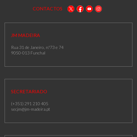
CONTACTOS
JM MADEIRA
Rua 31 de Janeiro, n.º73 e 74
9050-013 Funchal
SECRETARIADO
(+351) 291 210 405
secjm@jm-madeira.pt