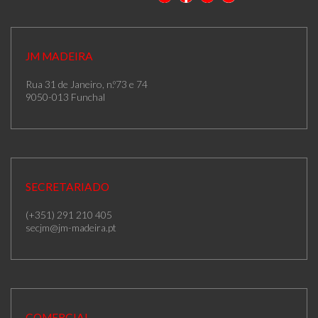
JM MADEIRA
Rua 31 de Janeiro, n.º73 e 74
9050-013 Funchal
SECRETARIADO
(+351) 291 210 405
secjm@jm-madeira.pt
COMERCIAL