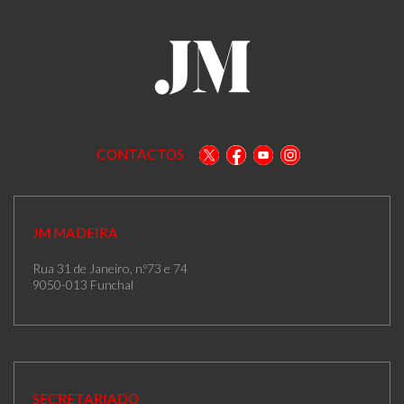
CONTACTOS
JM MADEIRA
Rua 31 de Janeiro, n.º73 e 74
9050-013 Funchal
SECRETARIADO