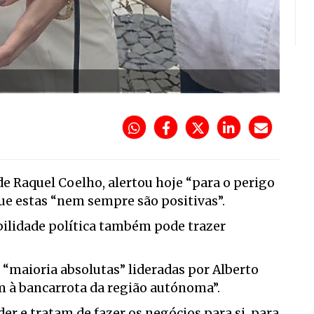
de Raquel Coelho, alertou hoje “para o perigo
ue estas “nem sempre são positivas”.
abilidade política também pode trazer
“maioria absolutas” lideradas por Alberto
am à bancarrota da região autónoma”.
 e tratam de fazer os negócios para si, para