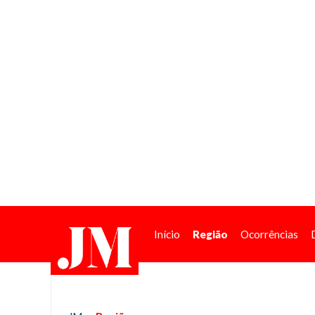
Início
Região
Ocorrências