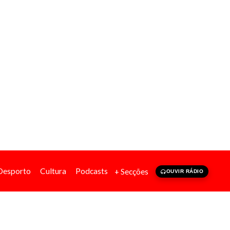
Desporto
Cultura
Podcasts
+ Secções
OUVIR RÁDIO