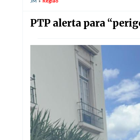
Região
JM
»
PTP alerta para “perig