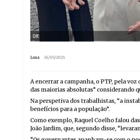
DR
Lusa
16/05/2025
A encerrar a campanha, o PTP, pela voz 
das maiorias absolutas” considerando q
Na perspetiva dos trabalhistas, “a inst
benefícios para a população”.
Como exemplo, Raquel Coelho falou das 
João Jardim, que, segundo disse, “levar
“Os governantes apanham-se com o poder