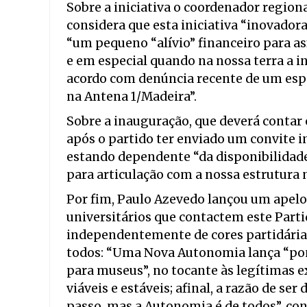
Sobre a iniciativa o coordenador region
considera que esta iniciativa “inovado
“um pequeno “alívio” financeiro para a
e em especial quando na nossa terra a i
acordo com denúncia recente de um espe
na Antena 1/Madeira”.
Sobre a inauguração, que deverá contar 
após o partido ter enviado um convite in
estando dependente “da disponibilidade
para articulação com a nossa estrutura n
Por fim, Paulo Azevedo lançou um apelo
universitários que contactem este Part
independentemente de cores partidárias,
todos: “Uma Nova Autonomia lança “pont
para museus”, no tocante às legítimas e
viáveis e estáveis; afinal, a razão de s
passo, mas a Autonomia é de todos”, con