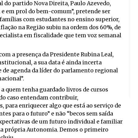
al do partido Nova Direita, Paulo Azevedo,
ra e em prol do bem-comum”, pretende ser
sfamílias com estudantes no ensino superior,
nflação na Região subiu na ordem dos 60%, de
cialista em fiscalidade que tem voz semanal
com a presença da Presidente Rubina Leal,
stitucional, a sua data é ainda incerta
 de agenda da líder do parlamento regional
acional”.
 a quem tenha guardado livros de cursos
ido caso entendam contribuir,
 para enriquecer algo que está ao serviço de
es para o futuro” e não “becos sem saída
xpectativas de um futuro individual e familiar
er da própria Autonomia. Demos o primeiro
cluiu.