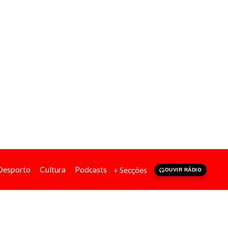
Desporto
Cultura
Podcasts
+ Secções
OUVIR RÁDIO