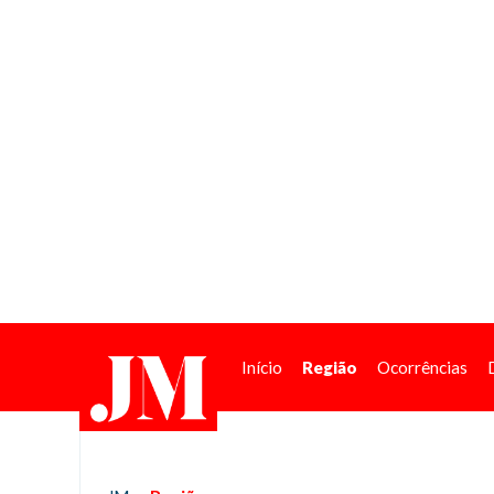
Início
Região
Ocorrências