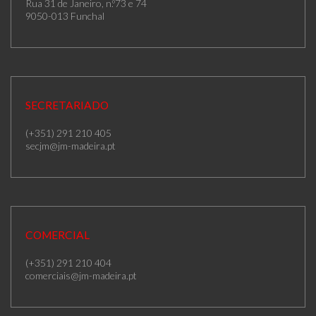
Rua 31 de Janeiro, n.º73 e 74
9050-013 Funchal
SECRETARIADO
(+351) 291 210 405
secjm@jm-madeira.pt
COMERCIAL
(+351) 291 210 404
comerciais@jm-madeira.pt