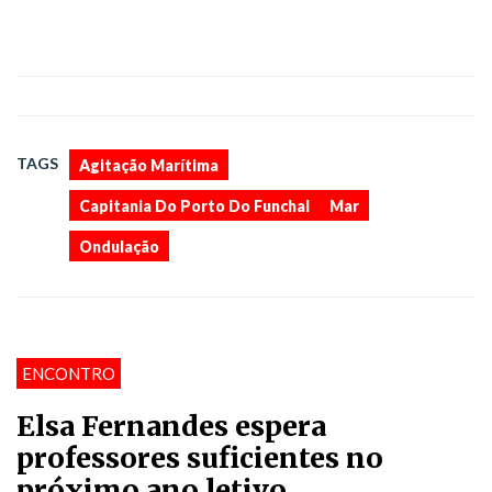
,
,
,
TAGS
Agitação Marítima
Capitania Do Porto Do Funchal
Mar
Ondulação
ENCONTRO
Elsa Fernandes espera
professores suficientes no
próximo ano letivo