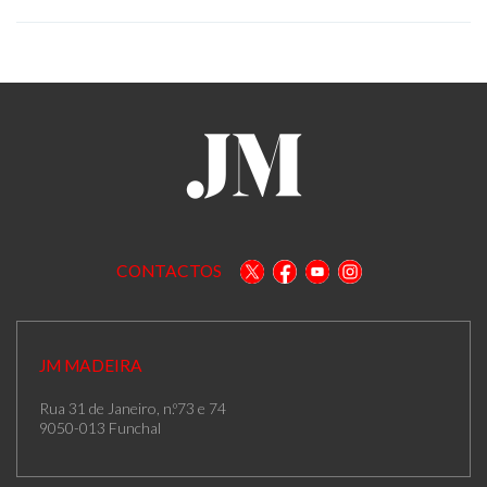
CONTACTOS
JM MADEIRA
Rua 31 de Janeiro, n.º73 e 74
9050-013 Funchal