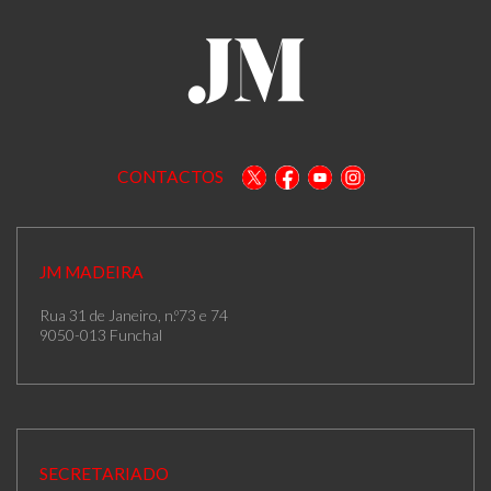
CONTACTOS
JM MADEIRA
Rua 31 de Janeiro, n.º73 e 74
9050-013 Funchal
SECRETARIADO