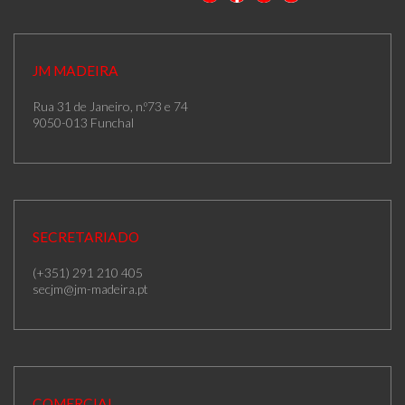
JM MADEIRA
Rua 31 de Janeiro, n.º73 e 74
9050-013 Funchal
SECRETARIADO
(+351) 291 210 405
secjm@jm-madeira.pt
COMERCIAL