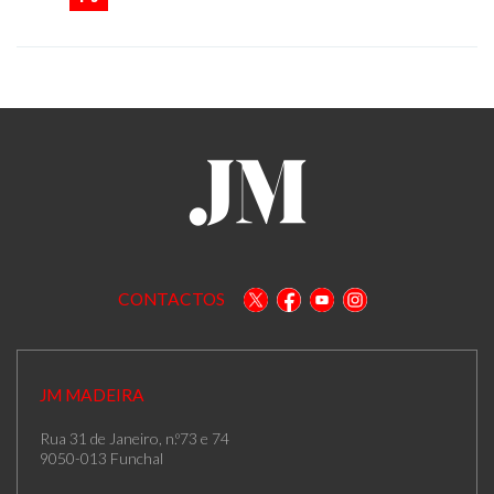
CONTACTOS
JM MADEIRA
Rua 31 de Janeiro, n.º73 e 74
9050-013 Funchal