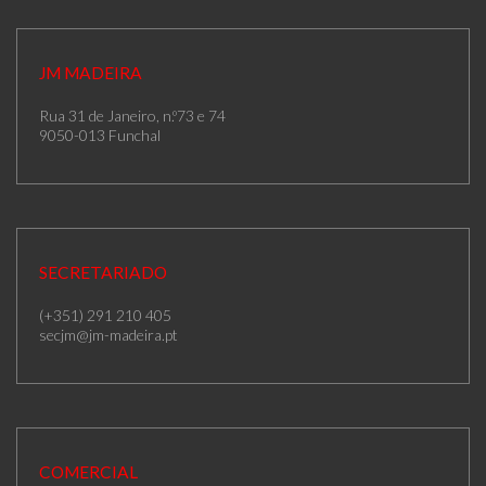
JM MADEIRA
Rua 31 de Janeiro, n.º73 e 74
9050-013 Funchal
SECRETARIADO
(+351) 291 210 405
secjm@jm-madeira.pt
COMERCIAL