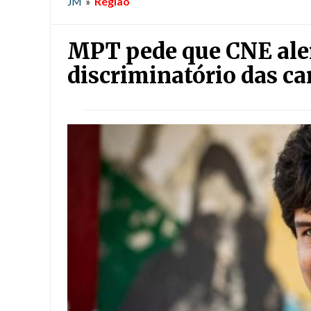
Região
JM
»
MPT pede que CNE aler
discriminatório das c