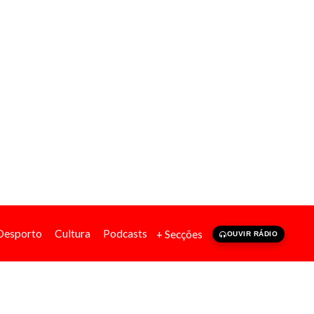
Desporto
Cultura
Podcasts
+ Secções
OUVIR RÁDIO