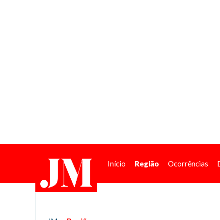
Início
Região
Ocorrências