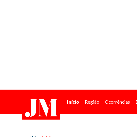
Início
Região
Ocorrências