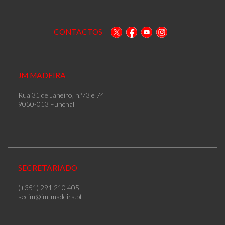
CONTACTOS
JM MADEIRA
Rua 31 de Janeiro, n.º73 e 74
9050-013 Funchal
SECRETARIADO
(+351) 291 210 405
secjm@jm-madeira.pt