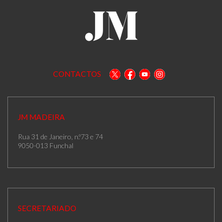
CONTACTOS
JM MADEIRA
Rua 31 de Janeiro, n.º73 e 74
9050-013 Funchal
SECRETARIADO