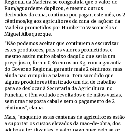
Regional da Madeira se congratula que o valor do
Rum/aguardente duplicou, e mesmo outros
derivados da cana, continua por pagar, este mês, os 2
cêntimos/kg aos agricultores da cana-de-açúcar da
Madeira prometidos por Humberto Vasconcelos e
Miguel Albuquerque.
"Não podemos aceitar que continuem a escravizar
estes produtores, pois os valores prometidos, e
mesmo assim muito abaixo daquilo que seria um
preço justo, foram 0,36 euros ao Kg, com a garantia
do Governo Regional garantir mais 2 cêntimos, mas
ainda não cumpriu a palavra. Tem sucedido que
alguns produtores têm tirado um dia de trabalho
para se deslocar à Secretaria da Agricultura, no
Funchal, e têm voltado revoltados e de mãos vazias,
sem uma resposta cabal e sem o pagamento de 2
cêntimos", clama.
Mais, "enquanto estas centenas de agricultores estão
a suportar os custos elevados da mão-de-obra, dos
adubos e fertilizantes, o valor pago quer pelo setor