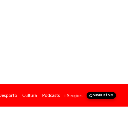
Desporto
Cultura
Podcasts
+ Secções
OUVIR RÁDIO