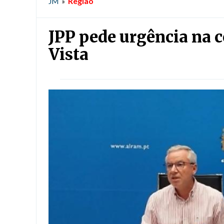
Região
JM
»
JPP pede urgência na c
Vista