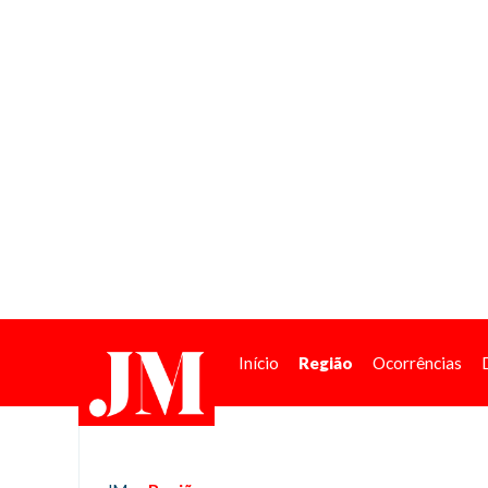
Início
Região
Ocorrências