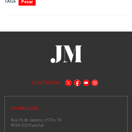
TAGS
Pesar
CONTACTOS
JM MADEIRA
Rua 31 de Janeiro, n.º73 e 74
9050-013 Funchal