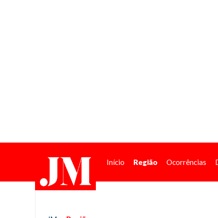
Início
Região
Ocorrências