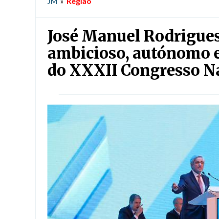
Região
JM
»
José Manuel Rodrigue
ambicioso, autónomo e
do XXXII Congresso N